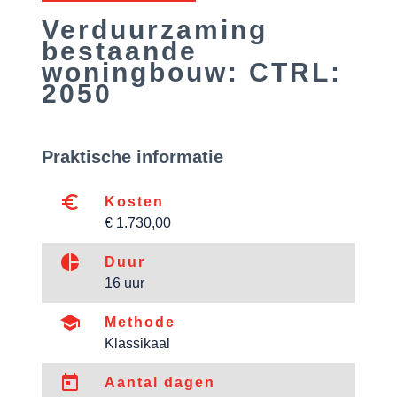
Verduurzaming
bestaande
woningbouw: CTRL:
2050
Praktische informatie
euro_symbol
Kosten
€ 1.730,00
pie_chart
Duur
16 uur
school
Methode
Klassikaal
today
Aantal dagen