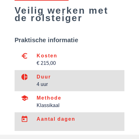
Veilig werken met
de rolsteiger
Praktische informatie
euro_symbol
Kosten
€ 215,00
pie_chart
Duur
4 uur
school
Methode
Klassikaal
today
Aantal dagen